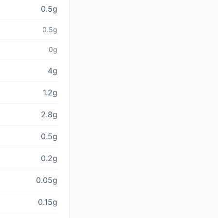
0.5g
0.5g
0g
4g
1.2g
2.8g
0.5g
0.2g
0.05g
0.15g