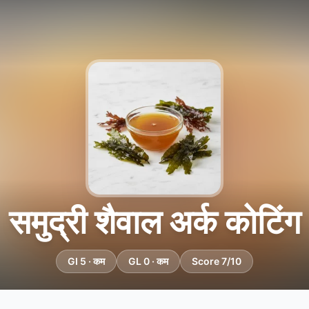
समुद्री शैवाल अर्क कोटिंग
GI 5 · कम
GL 0 · कम
Score 7/10