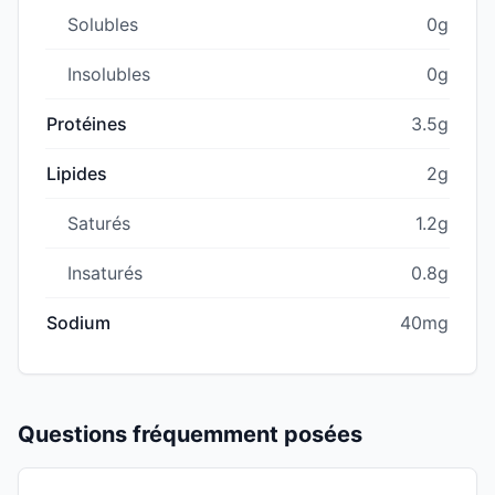
Solubles
0g
Insolubles
0g
Protéines
3.5g
Lipides
2g
Saturés
1.2g
Insaturés
0.8g
Sodium
40mg
Questions fréquemment posées