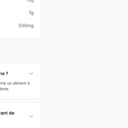
7g
500mg
he ?
mme un aliment à
émie.
rant de