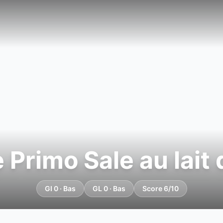
Primo Sale au lait
GI 0 · Bas
GL 0 · Bas
Score 6/10