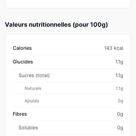
Valeurs nutritionnelles (pour 100g)
Calories
143 kcal
Glucides
1.1g
Sucres (total)
1.1g
Naturels
1.1g
Ajoutés
0g
Fibres
0g
Solubles
0g