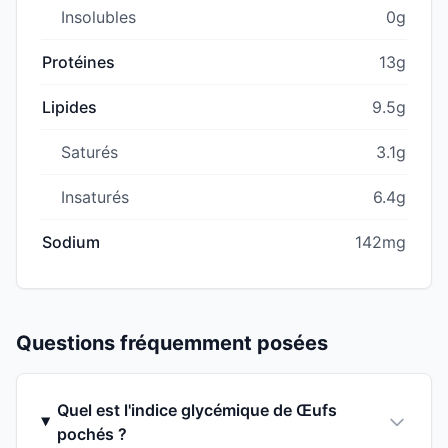
Insolubles
0g
Protéines
13g
Lipides
9.5g
Saturés
3.1g
Insaturés
6.4g
Sodium
142mg
Questions fréquemment posées
Quel est l'indice glycémique de Œufs
pochés ?