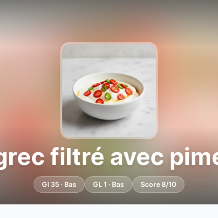
rec filtré avec pim
GI 35 · Bas
GL 1 · Bas
Score 8/10