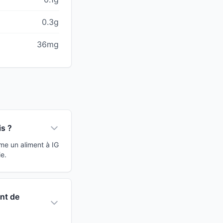
0.3g
36mg
is ?
mme un aliment à IG
e.
ant de