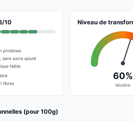
8/10
Niveau de transfor
n protéines
, sans sucre ajouté
que faible
60%
déré
n fibres
Modéré
ionnelles (pour 100g)