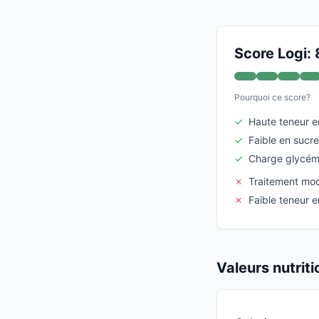
Score Logi: 
Pourquoi ce score?
✓
Haute teneur e
✓
Faible en sucre
✓
Charge glycémi
✗
Traitement mo
✗
Faible teneur e
Valeurs nutrit