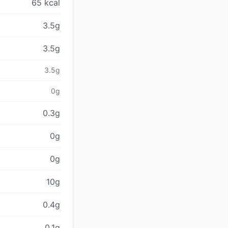
65 kcal
3.5g
3.5g
3.5g
0g
0.3g
0g
0g
10g
0.4g
0.1g