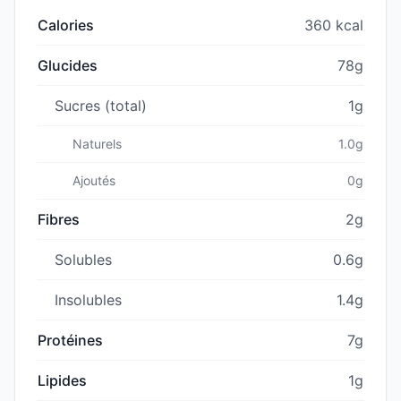
Calories
360 kcal
Glucides
78g
Sucres (total)
1g
Naturels
1.0g
Ajoutés
0g
Fibres
2g
Solubles
0.6g
Insolubles
1.4g
Protéines
7g
Lipides
1g