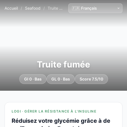
Accueil
/
Seafood
/
Truite fumée
Truite fumée
GI 0 · Bas
GL 0 · Bas
Score 7.5/10
LOGI · GÉRER LA RÉSISTANCE À L'INSULINE
Réduisez votre glycémie grâce à de