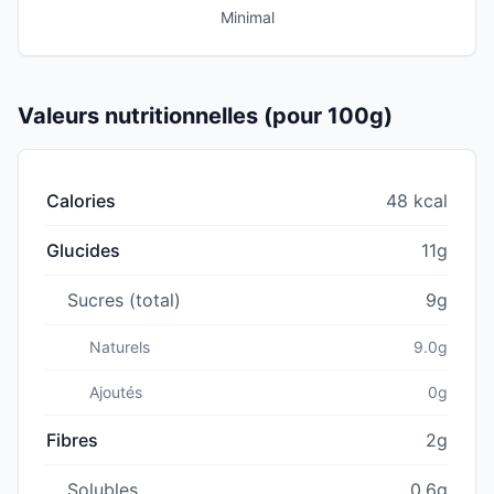
Minimal
Valeurs nutritionnelles (pour 100g)
Calories
48 kcal
Glucides
11g
Sucres (total)
9g
Naturels
9.0g
Ajoutés
0g
Fibres
2g
Solubles
0.6g