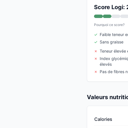
Score Logi: 
Pourquoi ce score?
✓
Faible teneur 
✓
Sans graisse
✗
Teneur élevée 
✗
Index glycémi
élevés
✗
Pas de fibres n
Valeurs nutrit
Calories