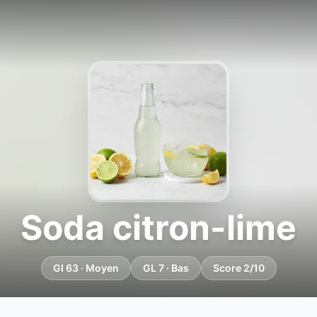
Soda citron-lime
GI 63 · Moyen
GL 7 · Bas
Score 2/10