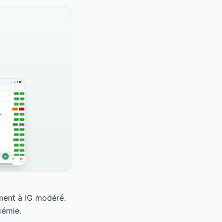
iment à IG modéré.
cémie.