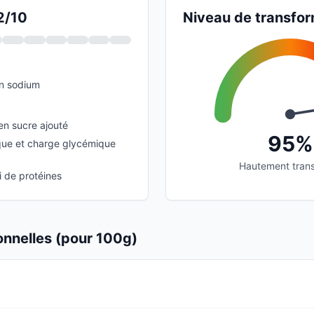
2/10
Niveau de transfor
en sodium
en sucre ajouté
95%
que et charge glycémique
Hautement tran
i de protéines
ionnelles (pour 100g)