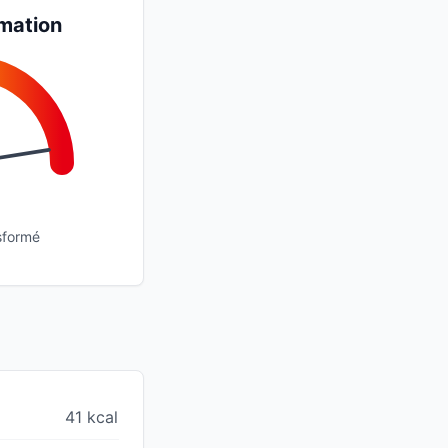
mation
sformé
41 kcal