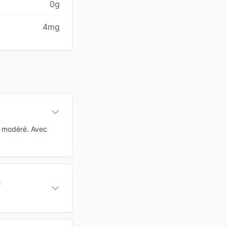
0g
4mg
G modéré. Avec
à