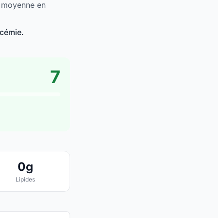
a moyenne en
ycémie.
7
0g
Lipides