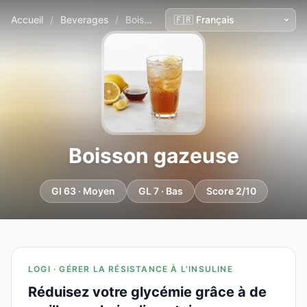
Accueil
/
Beverages
/
Boisson gazeuse
Boisson gazeuse
GI 63 · Moyen
GL 7 · Bas
Score 2/10
LOGI · GÉRER LA RÉSISTANCE À L'INSULINE
Réduisez votre glycémie grâce à de