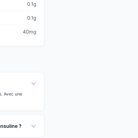
0.1g
0.1g
40mg
s. Avec une
insuline ?