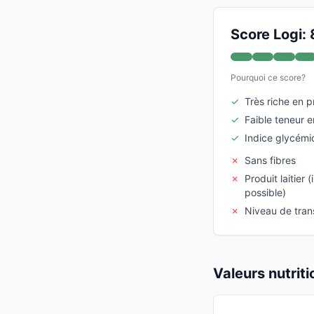
Score Logi: 
Pourquoi ce score?
✓
Très riche en p
✓
Faible teneur 
✓
Indice glycémi
✗
Sans fibres
✗
Produit laitier 
possible)
✗
Niveau de tra
Valeurs nutrit