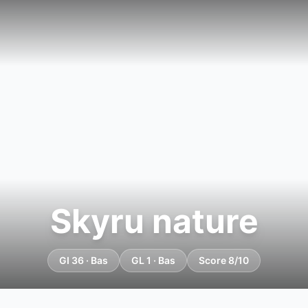
Skyru nature
GI 36 · Bas
GL 1 · Bas
Score 8/10