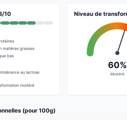
8/10
Niveau de transfor
rotéines
en matières grasses
que bas
60%
(intolérance au lactose
Modéré
nsformation modéré
ionnelles (pour 100g)