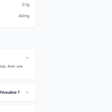
0.1g
40mg
 bas. Avec une
'insuline ?