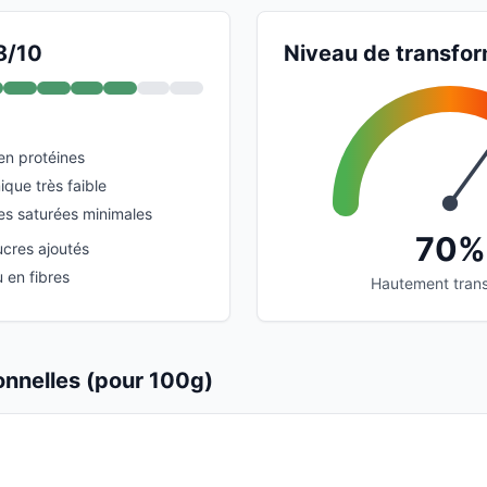
8/10
Niveau de transfor
en protéines
que très faible
es saturées minimales
70%
ucres ajoutés
 en fibres
Hautement tran
ionnelles (pour 100g)