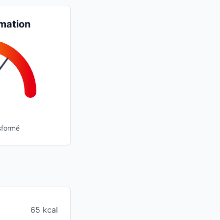
mation
sformé
65 kcal