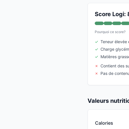
Score Logi: 
Pourquoi ce score?
✓
Teneur élevée 
✓
Charge glycémi
✓
Matières grass
✗
Contient des s
✗
Pas de contenu
Valeurs nutrit
Calories