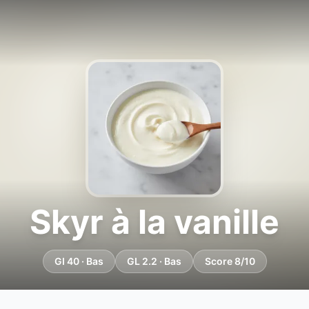
Skyr à la vanille
GI 40 · Bas
GL 2.2 · Bas
Score 8/10