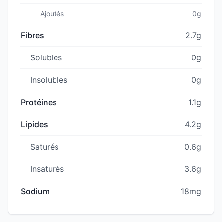
Ajoutés
0g
Fibres
2.7g
Solubles
0g
Insolubles
0g
Protéines
1.1g
Lipides
4.2g
Saturés
0.6g
Insaturés
3.6g
Sodium
18mg