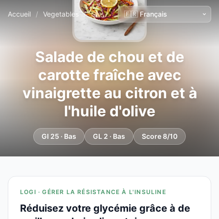
Accueil
/
Vegetables
/
Salade de chou et de carotte fraîche avec vinaigrette au citron et à l'huile d'olive
Salade de chou et de
carotte fraîche avec
vinaigrette au citron et à
l'huile d'olive
GI 25 · Bas
GL 2 · Bas
Score 8/10
LOGI · GÉRER LA RÉSISTANCE À L'INSULINE
Réduisez votre glycémie grâce à de