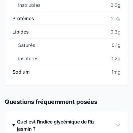
Insolubles
0.3g
Protéines
2.7g
Lipides
0.3g
Saturés
0.1g
Insaturés
0.2g
Sodium
1mg
Questions fréquemment posées
Quel est l'indice glycémique de Riz
jasmin ?