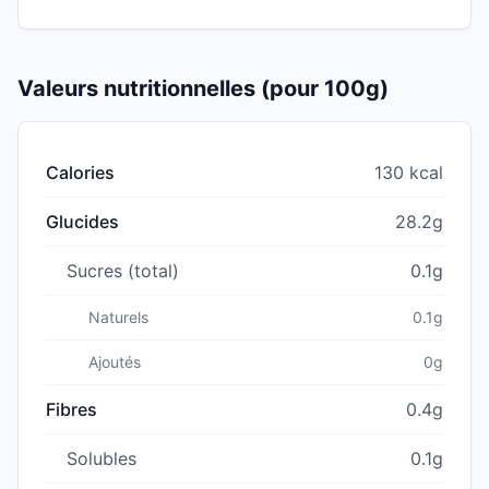
Valeurs nutritionnelles (pour 100g)
Calories
130 kcal
Glucides
28.2g
Sucres (total)
0.1g
Naturels
0.1g
Ajoutés
0g
Fibres
0.4g
Solubles
0.1g