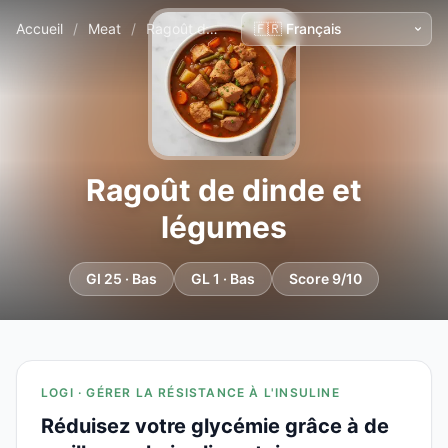
Accueil
/
Meat
/
Ragoût de dinde et légumes
Ragoût de dinde et
légumes
GI 25 · Bas
GL 1 · Bas
Score 9/10
LOGI · GÉRER LA RÉSISTANCE À L'INSULINE
Réduisez votre glycémie grâce à de