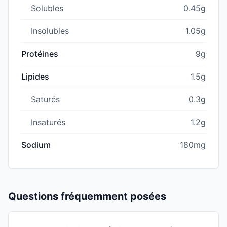
Solubles
0.45g
Insolubles
1.05g
Protéines
9g
Lipides
1.5g
Saturés
0.3g
Insaturés
1.2g
Sodium
180mg
Questions fréquemment posées