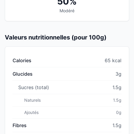
50%
Modéré
Valeurs nutritionnelles (pour 100g)
Calories
65 kcal
Glucides
3g
Sucres (total)
1.5g
Naturels
1.5g
Ajoutés
0g
Fibres
1.5g