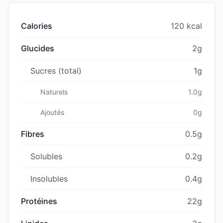
Calories
120 kcal
Glucides
2g
Sucres (total)
1g
Naturels
1.0g
Ajoutés
0g
Fibres
0.5g
Solubles
0.2g
Insolubles
0.4g
Protéines
22g