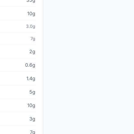
35g
10g
3.0g
7g
2g
0.6g
1.4g
5g
10g
3g
7g