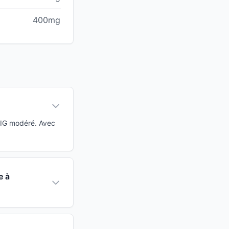
400mg
à IG modéré. Avec
e à