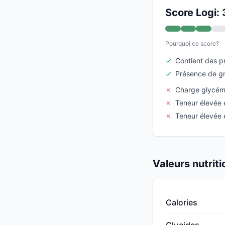
Score Logi: 
Pourquoi ce score?
✓
Contient des p
✓
Présence de gr
✗
Charge glycém
✗
Teneur élevée 
✗
Teneur élevée
Valeurs nutrit
Calories