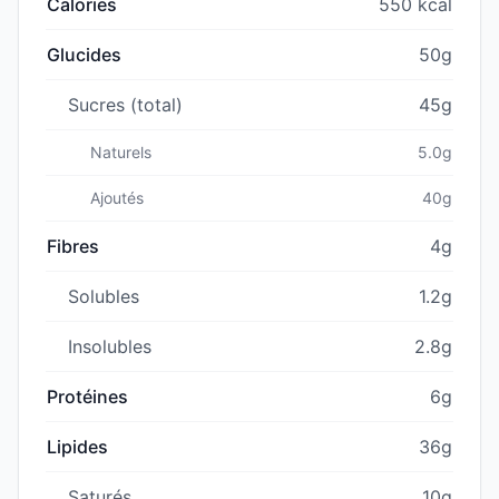
Calories
550 kcal
Glucides
50g
Sucres (total)
45g
Naturels
5.0g
Ajoutés
40g
Fibres
4g
Solubles
1.2g
Insolubles
2.8g
Protéines
6g
Lipides
36g
Saturés
10g