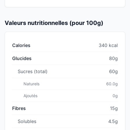
Valeurs nutritionnelles (pour 100g)
Calories
340 kcal
Glucides
80g
Sucres (total)
60g
Naturels
60.0g
Ajoutés
0g
Fibres
15g
Solubles
4.5g