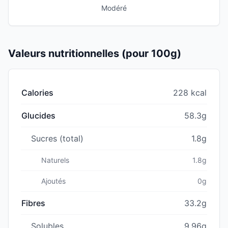
Modéré
Valeurs nutritionnelles (pour 100g)
Calories
228 kcal
Glucides
58.3g
Sucres (total)
1.8g
Naturels
1.8g
Ajoutés
0g
Fibres
33.2g
Solubles
9.96g