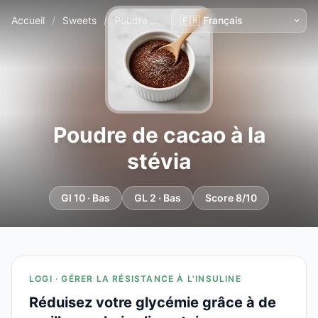
Accueil
/
Sweets
/
Poudre de cacao à la stévia
Poudre de cacao à la
stévia
GI 10 · Bas
GL 2 · Bas
Score 8/10
LOGI · GÉRER LA RÉSISTANCE À L'INSULINE
Réduisez votre glycémie grâce à de