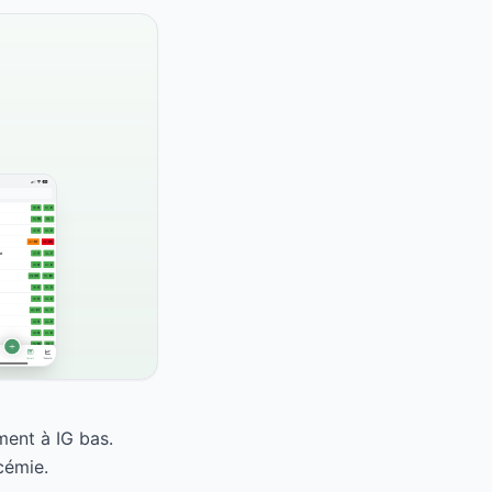
ment à IG bas.
cémie.