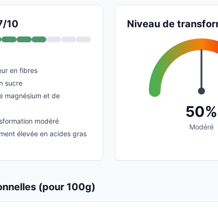
7/10
Niveau de transfor
ur en fibres
n sucre
de magnésium et de
50%
nsformation modéré
Modéré
ement élevée en acides gras
ionnelles (pour 100g)