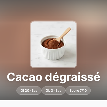
Cacao dégraissé
GI 20 · Bas
GL 3 · Bas
Score 7/10