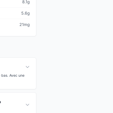
8.1g
5.6g
21mg
G bas. Avec une
à