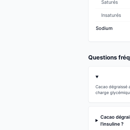
Saturés
Insaturés
Sodium
Questions fr
Cacao dégraissé a
charge glycémique
Cacao dégrais
l'insuline ?