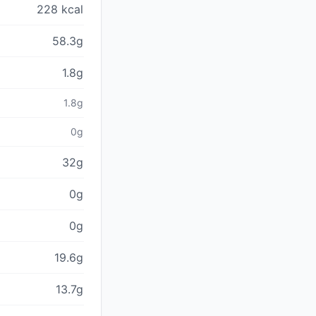
228 kcal
58.3g
1.8g
1.8g
0g
32g
0g
0g
19.6g
13.7g