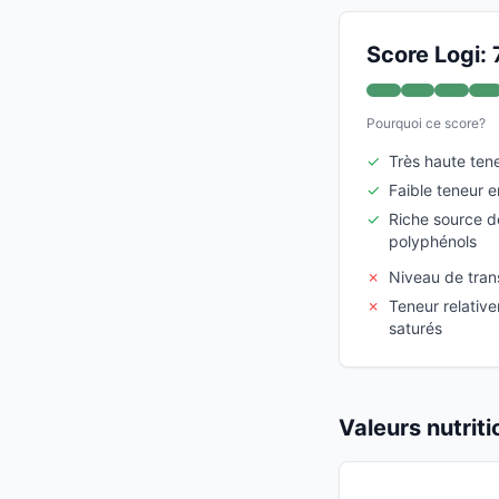
Score Logi: 
Pourquoi ce score?
✓
Très haute tene
✓
Faible teneur e
✓
Riche source 
polyphénols
✗
Niveau de tra
✗
Teneur relativ
saturés
Valeurs nutrit