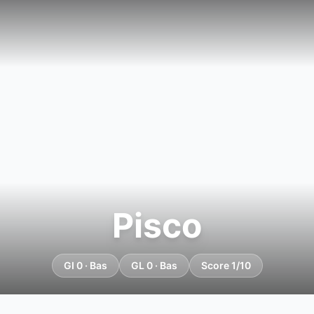
Pisco
GI 0 · Bas
GL 0 · Bas
Score 1/10