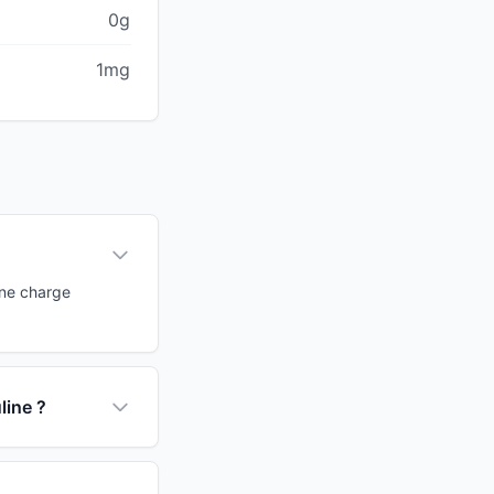
0g
1mg
une charge
line ?