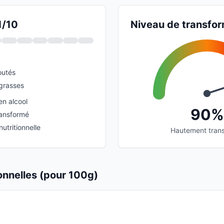
1/10
Niveau de transfor
outés
grasses
en alcool
90%
ransformé
utritionnelle
Hautement tran
ionnelles (pour 100g)