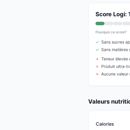
Score Logi: 
Pourquoi ce score?
✓
Sans sucres aj
✓
Sans matières 
✗
Teneur élevée 
✗
Produit ultra-t
✗
Aucune valeur n
Valeurs nutrit
Calories