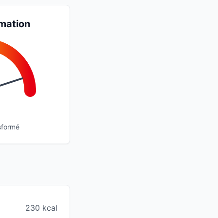
mation
sformé
230 kcal