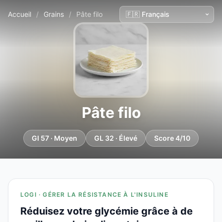
Accueil
/
Grains
/
Pâte filo
Pâte filo
GI 57 · Moyen
GL 32 · Élevé
Score 4/10
LOGI · GÉRER LA RÉSISTANCE À L'INSULINE
Réduisez votre glycémie grâce à de