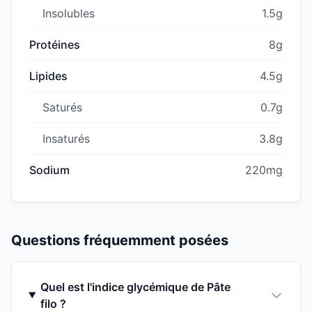
Insolubles
1.5g
Protéines
8g
Lipides
4.5g
Saturés
0.7g
Insaturés
3.8g
Sodium
220mg
Questions fréquemment posées
Quel est l'indice glycémique de Pâte
filo ?