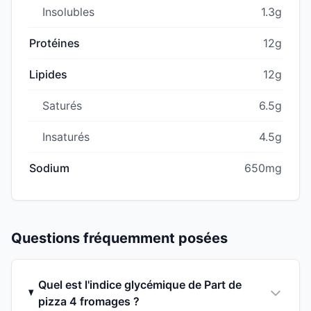
Insolubles
1.3g
Protéines
12g
Lipides
12g
Saturés
6.5g
Insaturés
4.5g
Sodium
650mg
Questions fréquemment posées
Quel est l'indice glycémique de Part de
pizza 4 fromages ?