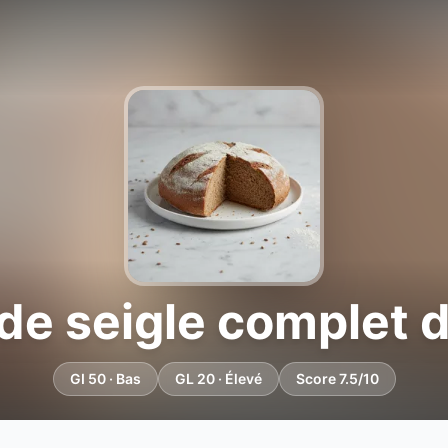
 de seigle complet 
GI 50 · Bas
GL 20 · Élevé
Score 7.5/10