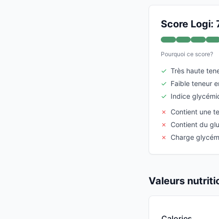
Score Logi: 
Pourquoi ce score?
✓
Très haute tene
✓
Faible teneur e
✓
Indice glycém
✗
Contient une 
✗
Contient du gl
✗
Charge glycém
Valeurs nutrit
Calories