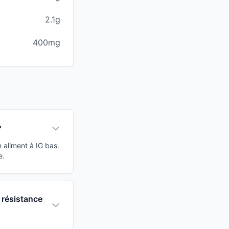
2.1g
400mg
?
 aliment à IG bas.
e.
 résistance