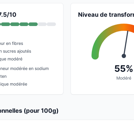
7.5/10
Niveau de transfor
ur en fibres
n sucres ajoutés
ique modéré
55%
teneur modérée en sodium
uten
Modéré
ique modérée
ionnelles (pour 100g)