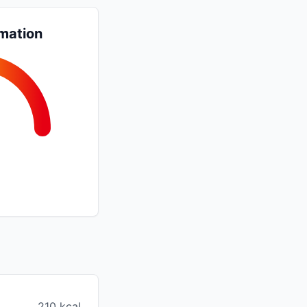
mation
210 kcal