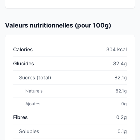
Valeurs nutritionnelles (pour 100g)
Calories
304 kcal
Glucides
82.4g
Sucres (total)
82.1g
Naturels
82.1g
Ajoutés
0g
Fibres
0.2g
Solubles
0.1g