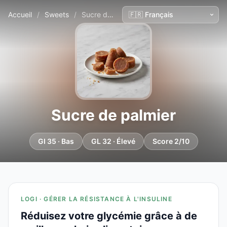
Accueil
/
Sweets
/
Sucre de palmier
Sucre de palmier
GI 35 · Bas
GL 32 · Élevé
Score 2/10
LOGI · GÉRER LA RÉSISTANCE À L'INSULINE
Réduisez votre glycémie grâce à de