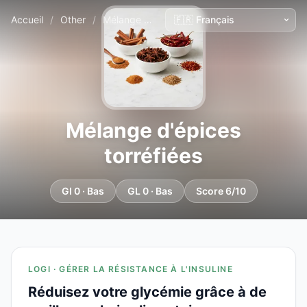
Accueil
/
Other
/
Mélange d'épices torréfiées
Mélange d'épices
torréfiées
GI 0 · Bas
GL 0 · Bas
Score 6/10
LOGI · GÉRER LA RÉSISTANCE À L'INSULINE
Réduisez votre glycémie grâce à de