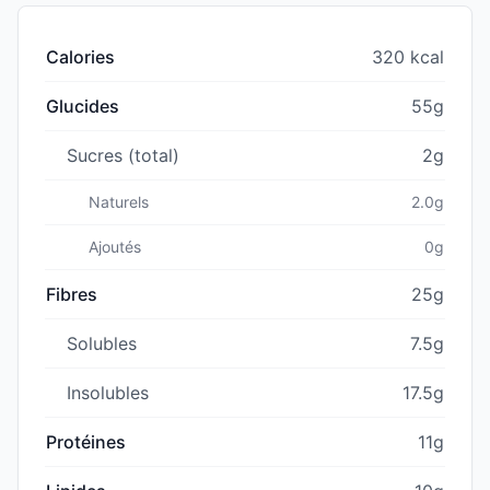
Calories
320 kcal
Glucides
55g
Sucres (total)
2g
Naturels
2.0g
Ajoutés
0g
Fibres
25g
Solubles
7.5g
Insolubles
17.5g
Protéines
11g