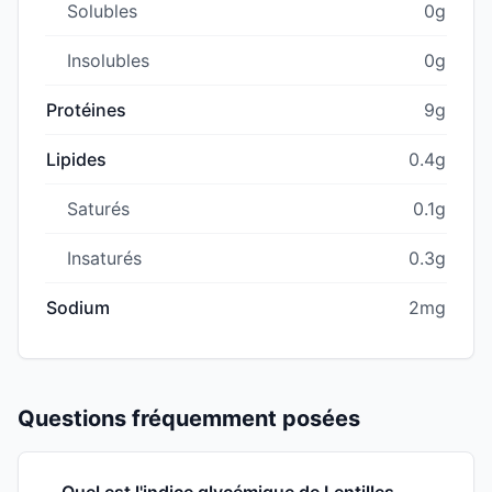
Solubles
0g
Insolubles
0g
Protéines
9g
Lipides
0.4g
Saturés
0.1g
Insaturés
0.3g
Sodium
2mg
Questions fréquemment posées
Quel est l'indice glycémique de Lentilles