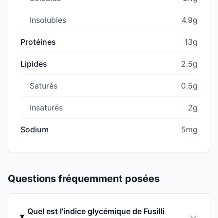
Insolubles
4.9g
Protéines
13g
Lipides
2.5g
Saturés
0.5g
Insaturés
2g
Sodium
5mg
Questions fréquemment posées
Quel est l'indice glycémique de Fusilli