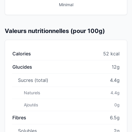
Minimal
Valeurs nutritionnelles (pour 100g)
Calories
52 kcal
Glucides
12g
Sucres (total)
4.4g
Naturels
4.4g
Ajoutés
0g
Fibres
6.5g
Solubles
2g