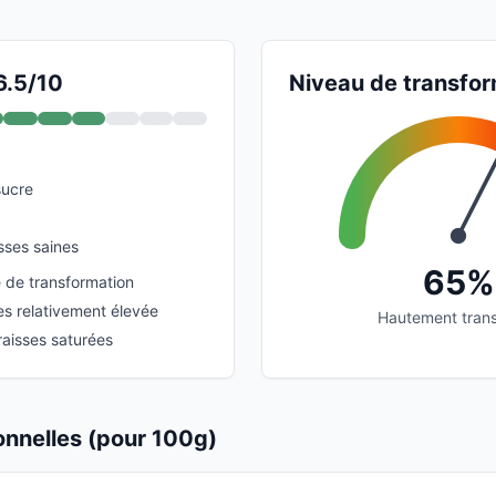
6.5/10
Niveau de transfor
sucre
sses saines
65%
 de transformation
es relativement élevée
Hautement tran
raisses saturées
ionnelles (pour 100g)