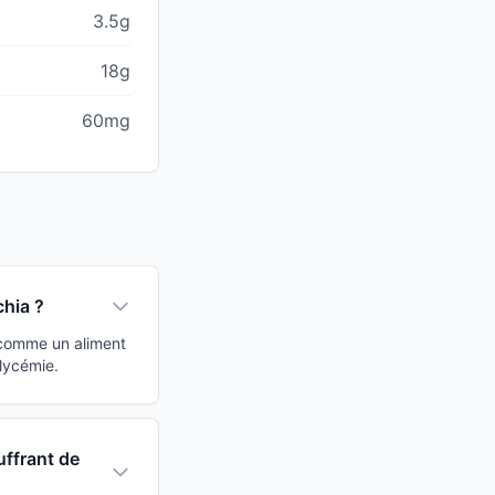
3.5g
18g
60mg
chia ?
e comme un aliment
lycémie.
uffrant de