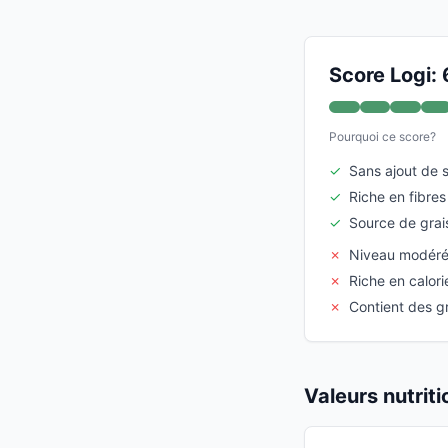
Score Logi: 
Pourquoi ce score?
✓
Sans ajout de 
✓
Riche en fibres
✓
Source de grai
✗
Niveau modéré
✗
Riche en calori
✗
Contient des g
Valeurs nutrit