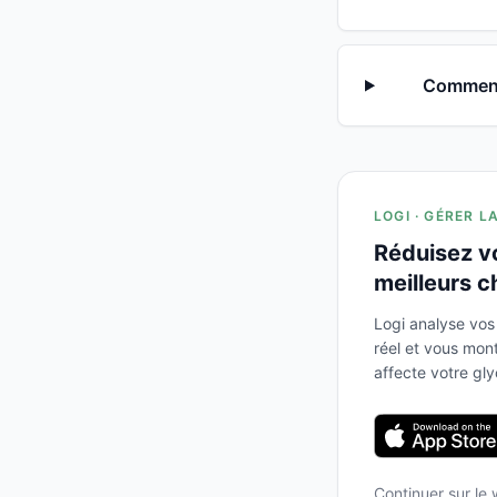
Comment 
LOGI · GÉRER L
Réduisez v
meilleurs c
Logi analyse vos
réel et vous mo
affecte votre gl
Continuer sur le