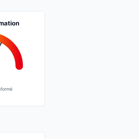
mation
sformé