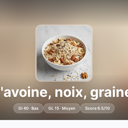
'avoine, noix, grain
GI 40 · Bas
GL 15 · Moyen
Score 6.5/10