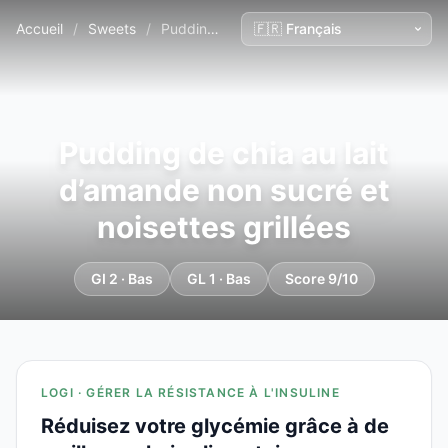
Accueil
/
Sweets
/
Pudding de chia au lait d’amande non sucré et noisettes grillées
Pudding de chia au lait
d’amande non sucré et
noisettes grillées
GI 2 · Bas
GL 1 · Bas
Score 9/10
LOGI · GÉRER LA RÉSISTANCE À L'INSULINE
Réduisez votre glycémie grâce à de