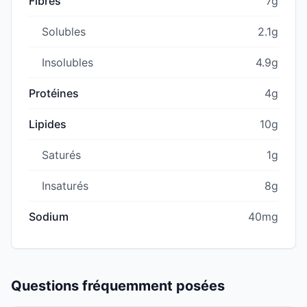
Fibres
7g
Solubles
2.1g
Insolubles
4.9g
Protéines
4g
Lipides
10g
Saturés
1g
Insaturés
8g
Sodium
40mg
Questions fréquemment posées