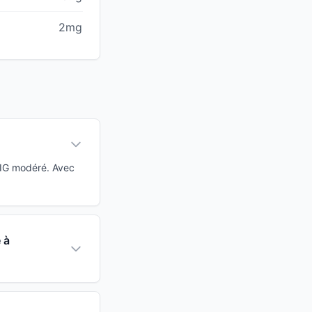
2mg
 IG modéré. Avec
 à