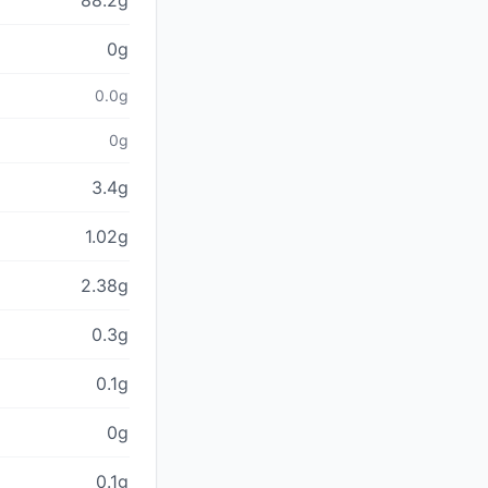
88.2g
0g
0.0g
0g
3.4g
1.02g
2.38g
0.3g
0.1g
0g
0.1g