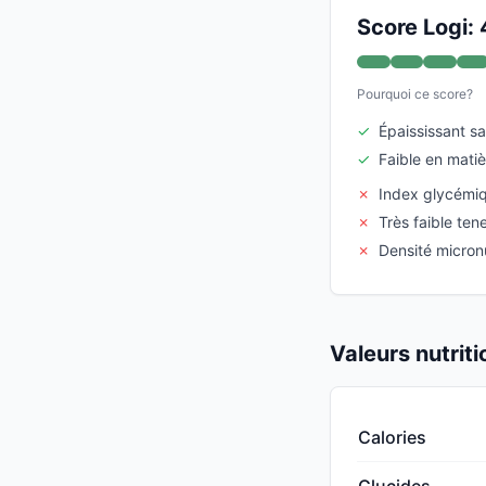
Score Logi:
Pourquoi ce score?
✓
Épaississant s
✓
Faible en mati
✗
Index glycémi
✗
Très faible ten
✗
Densité micronu
Valeurs nutrit
Calories