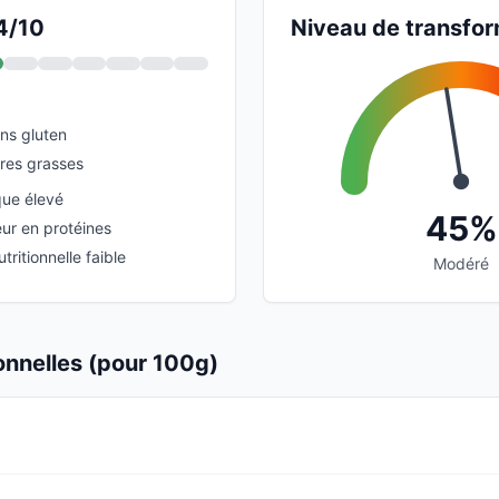
 4/10
Niveau de transfor
ans gluten
ères grasses
que élevé
45%
eur en protéines
tritionnelle faible
Modéré
ionnelles (pour 100g)