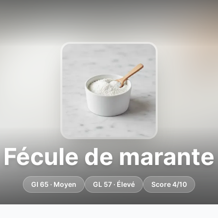
Fécule de marante
GI 65 · Moyen
GL 57 · Élevé
Score 4/10