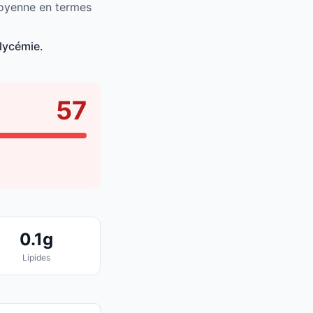
moyenne en termes
lycémie.
57
0.1g
Lipides