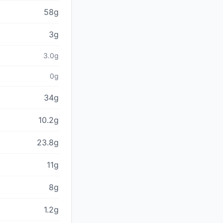
58g
3g
3.0g
0g
34g
10.2g
23.8g
11g
8g
1.2g