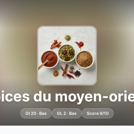
ices du moyen-ori
GI 20 · Bas
GL 2 · Bas
Score 9/10