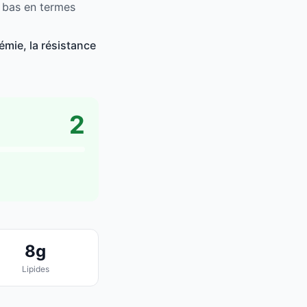
s bas en termes
mie, la résistance
2
8g
Lipides