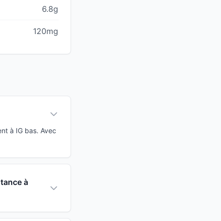
6.8g
120mg
nt à IG bas. Avec
stance à