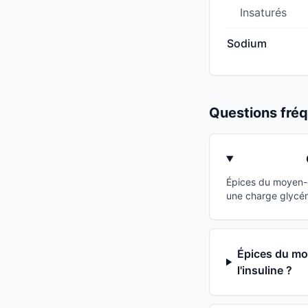
Insaturés
Sodium
Questions fr
Épices du moyen-o
une charge glycém
Épices du moy
l'insuline ?