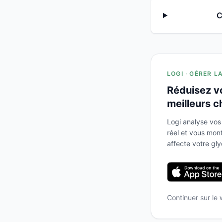
C
LOGI · GÉRER L
Réduisez v
meilleurs c
Logi analyse vos
réel et vous mo
affecte votre gl
Continuer sur le