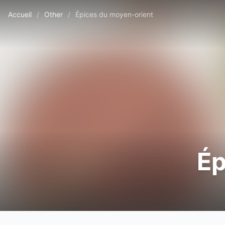
Accueil
/
Other
/
Épices du moyen-orient
Ép