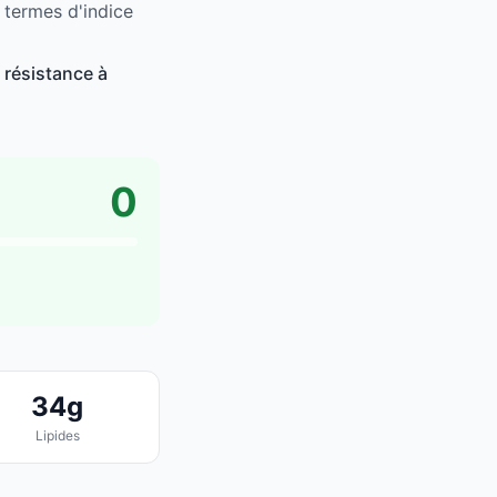
n termes d'indice
 résistance à
0
34g
Lipides