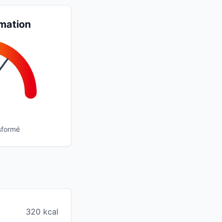
mation
sformé
320 kcal