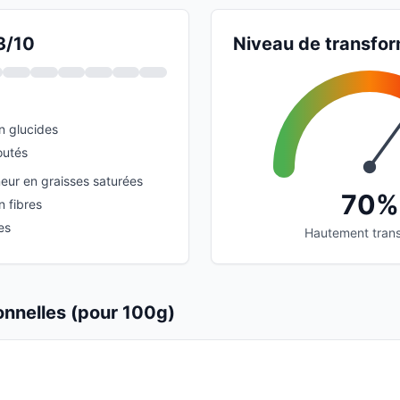
3/10
Niveau de transfor
n glucides
outés
neur en graisses saturées
70%
n fibres
es
Hautement tran
ionnelles (pour 100g)