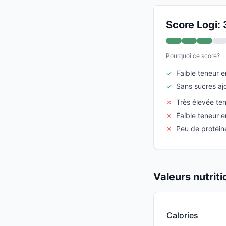
Score Logi: 
Pourquoi ce score?
✓
Faible teneur e
✓
Sans sucres aj
✗
Très élevée te
✗
Faible teneur e
✗
Peu de protéin
Valeurs nutrit
Calories