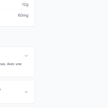
12g
60mg
 bas. Avec une
à