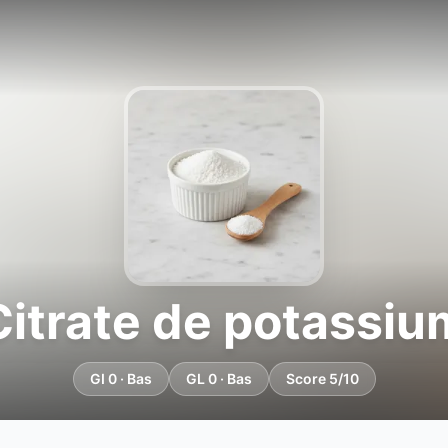
Citrate de potassiu
GI 0 · Bas
GL 0 · Bas
Score 5/10