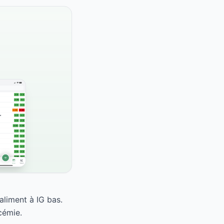
aliment à IG bas.
cémie.