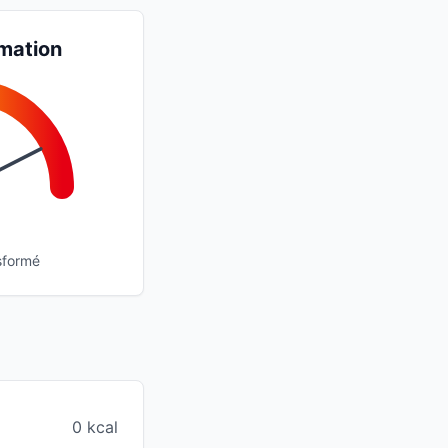
mation
sformé
0 kcal