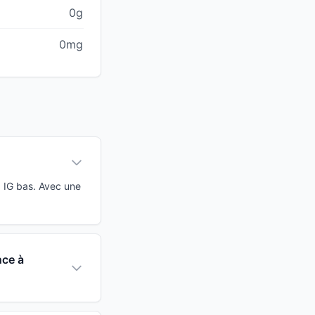
0g
0mg
à IG bas. Avec une
nce à