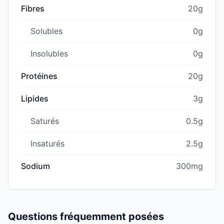
Fibres
20g
Solubles
0g
Insolubles
0g
Protéines
20g
Lipides
3g
Saturés
0.5g
Insaturés
2.5g
Sodium
300mg
Questions fréquemment posées