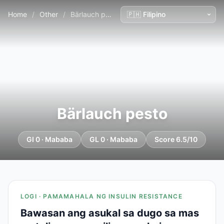
Home
/
Other
/
Bärlauch pesto
Bärlauch pesto
GI 0 · Mababa
GL 0 · Mababa
Score 6.5/10
LOGI · PAMAMAHALA NG INSULIN RESISTANCE
Bawasan ang asukal sa dugo sa mas