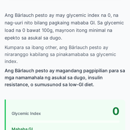
Ang Bärlauch pesto ay may glycemic index na 0, na
nag-uuri nito bilang pagkaing mababa GI. Sa glycemic
load na 0 bawat 100g, mayroon itong minimal na
epekto sa asukal sa dugo.
Kumpara sa ibang other, ang Bärlauch pesto ay
niraranggo kabilang sa pinakamababa sa glycemic
index.
Ang Bärlauch pesto ay magandang pagpipilian para sa
mga namamahala ng asukal sa dugo, insulin
resistance, o sumusunod sa low-GI diet.
0
Glycemic Index
Mababa GI