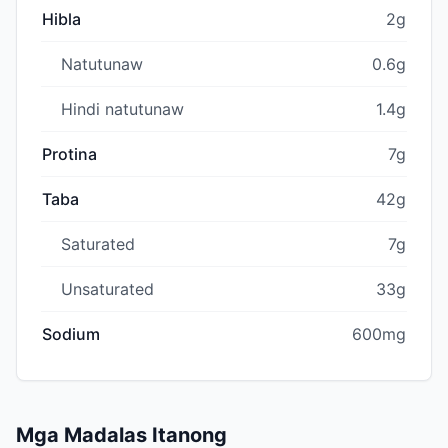
Hibla
2g
Natutunaw
0.6g
Hindi natutunaw
1.4g
Protina
7g
Taba
42g
Saturated
7g
Unsaturated
33g
Sodium
600mg
Mga Madalas Itanong