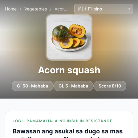
Home
/
Vegetables
/
Acorn squash
Acorn squash
GI 50 · Mababa
GL 5 · Mababa
Score 8/10
LOGI · PAMAMAHALA NG INSULIN RESISTANCE
Bawasan ang asukal sa dugo sa mas