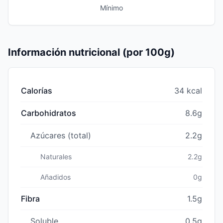
Mínimo
Información nutricional (por 100g)
Calorías
34 kcal
Carbohidratos
8.6g
Azúcares (total)
2.2g
Naturales
2.2g
Añadidos
0g
Fibra
1.5g
Soluble
0.5g