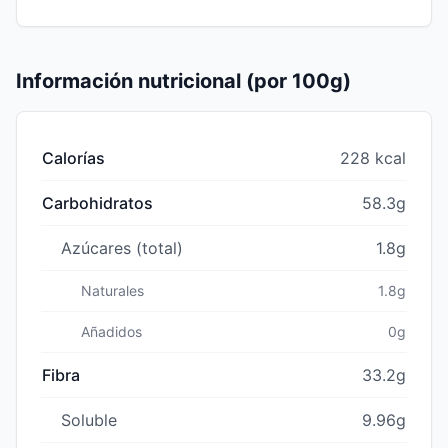
Información nutricional (por 100g)
Calorías
228 kcal
Carbohidratos
58.3g
Azúcares (total)
1.8g
Naturales
1.8g
Añadidos
0g
Fibra
33.2g
Soluble
9.96g