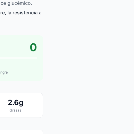
ice glucémico.
, la resistencia a
0
angre
2.6g
Grasas