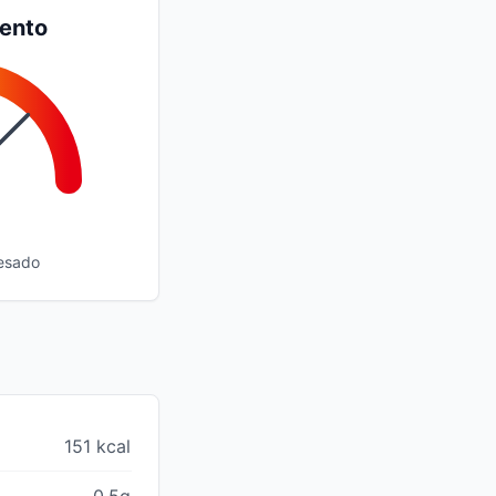
iento
esado
151 kcal