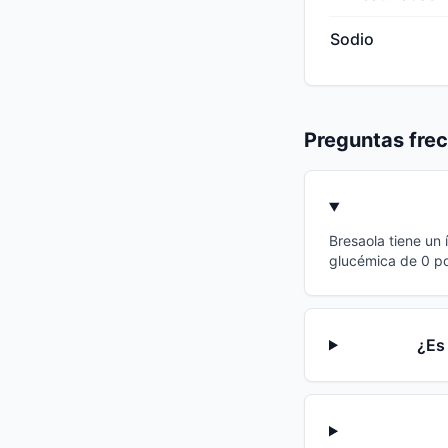
Sodio
Preguntas fre
Bresaola tiene un 
glucémica de 0 po
¿Es