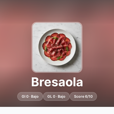
Bresaola
GI 0 · Bajo
GL 0 · Bajo
Score 6/10