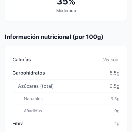
35%
Moderado
Información nutricional (por 100g)
Calorías
25 kcal
Carbohidratos
5.5g
Azúcares (total)
3.5g
Naturales
3.5g
Añadidos
0g
Fibra
1g