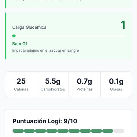
1
Carga Glucémica
Bajo GL
Impacto mínimo en el azúcar en sangre
25
5.5g
0.7g
0.1g
Calorías
Carbohidratos
Proteínas
Grasas
Puntuación Logi: 9/10