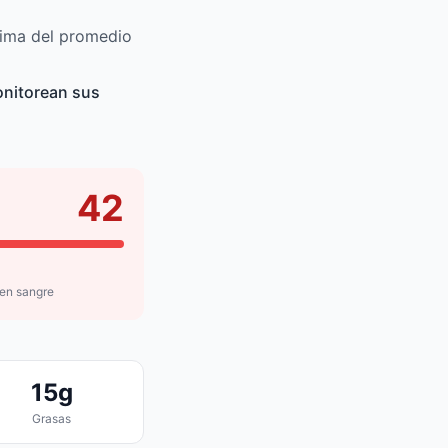
cima del promedio
onitorean sus
42
 en sangre
15g
Grasas