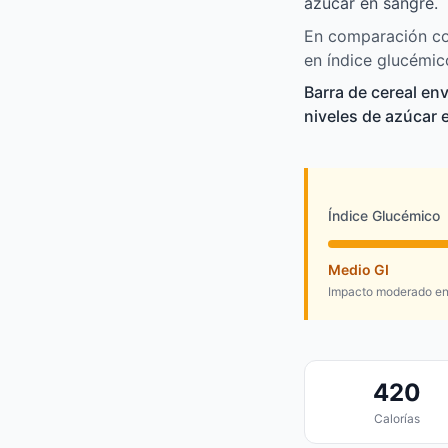
azúcar en sangre.
En comparación co
en índice glucémic
Barra de cereal e
niveles de azúcar 
Índice Glucémico
Medio GI
Impacto moderado en 
420
Calorías