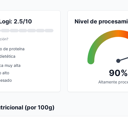
Logi: 2.5/10
Nivel de procesam
ción?
o de proteína
dietética
ca muy alta
90%
 alto
cesado
Altamente proc
tricional (por 100g)