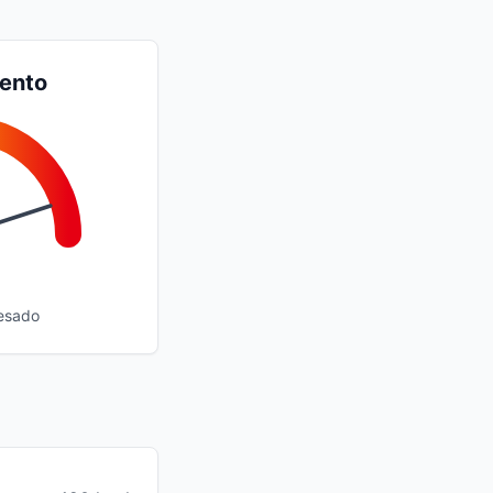
iento
esado