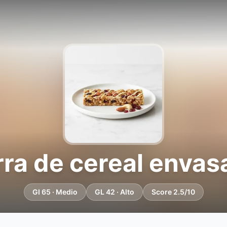
rra de cereal envas
GI 65 · Medio
GL 42 · Alto
Score 2.5/10