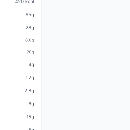
420 kcal
65g
28g
8.0g
20g
4g
1.2g
2.8g
6g
15g
5g