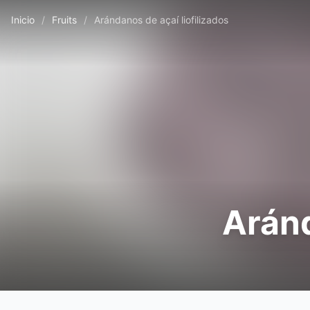
Inicio
/
Fruits
/
Arándanos de açaí liofilizados
Aránd