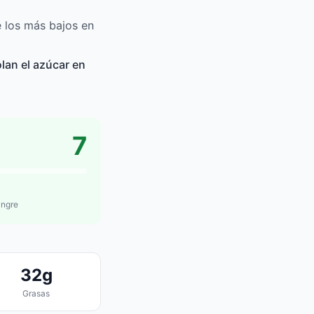
e los más bajos en
lan el azúcar en
7
angre
32g
Grasas