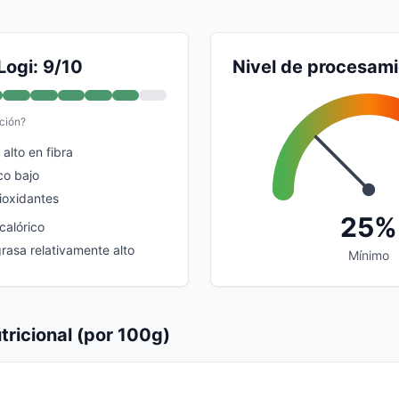
Logi: 9/10
Nivel de procesam
ción?
alto en fibra
co bajo
ioxidantes
25%
calórico
rasa relativamente alto
Mínimo
tricional (por 100g)