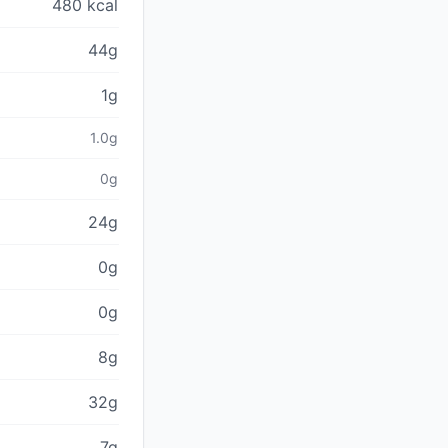
480 kcal
44g
1g
1.0g
0g
24g
0g
0g
8g
32g
7g