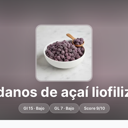
anos de açaí liofil
GI 15 · Bajo
GL 7 · Bajo
Score 9/10