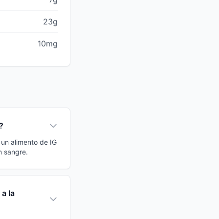
23g
10mg
?
o un alimento de IG
n sangre.
a la