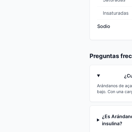
Insaturadas
Sodio
Preguntas fre
¿Cu
Arándanos de açaí 
bajo. Con una car
¿Es Arándanos
insulina?