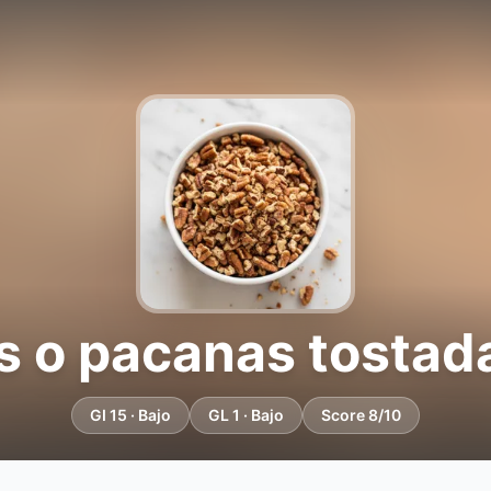
 o pacanas tostad
GI 15 · Bajo
GL 1 · Bajo
Score 8/10