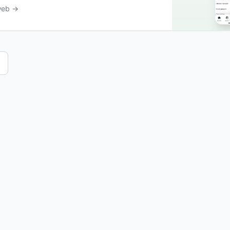
 web →