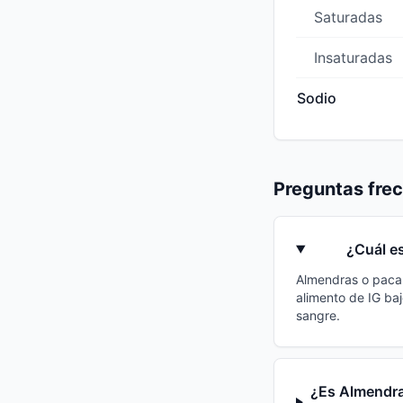
Saturadas
Insaturadas
Sodio
Preguntas fre
¿Cuál e
Almendras o pacan
alimento de IG ba
sangre.
¿Es Almendra