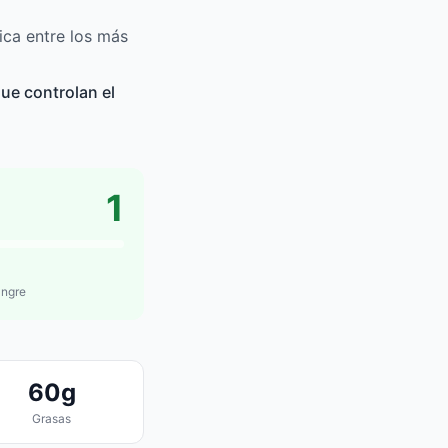
ca entre los más
ue controlan el
1
angre
60g
Grasas