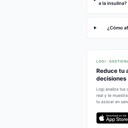
a la insulina?
¿Cómo af
LOGI · GESTION
Reduce tu 
decisiones 
Logi analiza tus
real y te muestr
tu azúcar en san