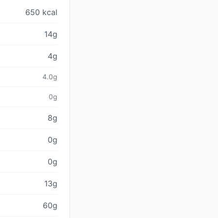
650 kcal
14g
4g
4.0g
0g
8g
0g
0g
13g
60g