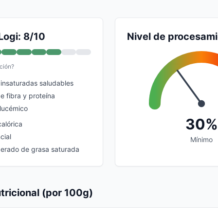
Logi: 8/10
Nivel de procesam
ción?
 insaturadas saludables
e fibra y proteína
glucémico
30%
alórica
cial
Mínimo
erado de grasa saturada
tricional (por 100g)