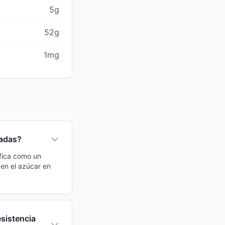
5g
52g
1mg
cadas?
ifica como un
en el azúcar en
sistencia