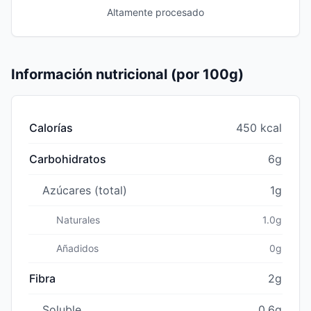
Altamente procesado
Información nutricional (por 100g)
Calorías
450 kcal
Carbohidratos
6g
Azúcares (total)
1g
Naturales
1.0g
Añadidos
0g
Fibra
2g
Soluble
0.6g